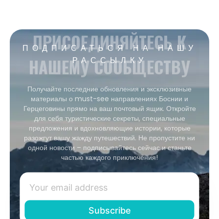
ПРИСОЕДИНЯЙТЕСЬ К
ПОДПИСАТЬСЯ НА НАШУ
НАШЕМУ СООБЩЕСТВУ
РАССЫЛКУ
Получайте последние обновления и эксклюзивные
материалы о must-see направлениях Боснии и
Герцеговины прямо на ваш почтовый ящик. Откройте
для себя туристические секреты, специальные
предложения и вдохновляющие истории, которые
разожгут вашу жажду путешествий. Не пропустите ни
одной новости – подписывайтесь сейчас и станьте
частью каждого приключения!