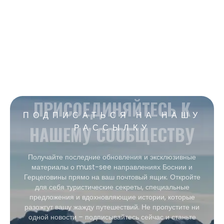
ПРИСОЕДИНЯЙТЕСЬ К
ПОДПИСАТЬСЯ НА НАШУ
НАШЕМУ СООБЩЕСТВУ
РАССЫЛКУ
Получайте последние обновления и эксклюзивные
материалы о must-see направлениях Боснии и
Герцеговины прямо на ваш почтовый ящик. Откройте
для себя туристические секреты, специальные
предложения и вдохновляющие истории, которые
разожгут вашу жажду путешествий. Не пропустите ни
одной новости – подписывайтесь сейчас и станьте