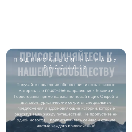
ПРИСОЕДИНЯЙТЕСЬ К
ПОДПИСАТЬСЯ НА НАШУ
НАШЕМУ СООБЩЕСТВУ
РАССЫЛКУ
Получайте последние обновления и эксклюзивные
материалы о must-see направлениях Боснии и
Герцеговины прямо на ваш почтовый ящик. Откройте
для себя туристические секреты, специальные
предложения и вдохновляющие истории, которые
разожгут вашу жажду путешествий. Не пропустите ни
одной новости – подписывайтесь сейчас и станьте
частью каждого приключения!