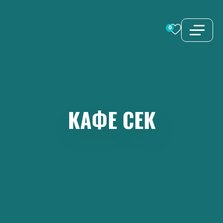
Перейти
к
0
содержимому
КАФЕ
СЕК