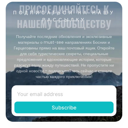
ПРИСОЕДИНЯЙТЕСЬ К
ПОДПИСАТЬСЯ НА НАШУ
НАШЕМУ СООБЩЕСТВУ
РАССЫЛКУ
Получайте последние обновления и эксклюзивные
материалы о must-see направлениях Боснии и
Герцеговины прямо на ваш почтовый ящик. Откройте
для себя туристические секреты, специальные
предложения и вдохновляющие истории, которые
разожгут вашу жажду путешествий. Не пропустите ни
одной новости – подписывайтесь сейчас и станьте
частью каждого приключения!