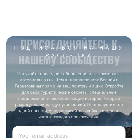
ПРИСОЕДИНЯЙТЕСЬ К
ПОДПИСАТЬСЯ НА НАШУ
НАШЕМУ СООБЩЕСТВУ
РАССЫЛКУ
Получайте последние обновления и эксклюзивные
материалы о must-see направлениях Боснии и
Герцеговины прямо на ваш почтовый ящик. Откройте
для себя туристические секреты, специальные
предложения и вдохновляющие истории, которые
разожгут вашу жажду путешествий. Не пропустите ни
одной новости – подписывайтесь сейчас и станьте
частью каждого приключения!