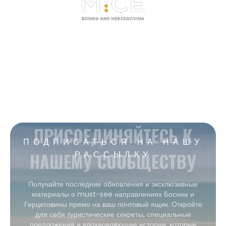
ПРИСОЕДИНЯЙТЕСЬ К
ПОДПИСАТЬСЯ НА НАШУ
НАШЕМУ СООБЩЕСТВУ
РАССЫЛКУ
Получайте последние обновления и эксклюзивные
материалы о must-see направлениях Боснии и
Герцеговины прямо на ваш почтовый ящик. Откройте
для себя туристические секреты, специальные
предложения и вдохновляющие истории, которые