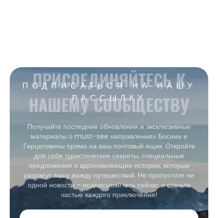
ПРИСОЕДИНЯЙТЕСЬ К
ПОДПИСАТЬСЯ НА НАШУ
НАШЕМУ СООБЩЕСТВУ
РАССЫЛКУ
Получайте последние обновления и эксклюзивные
материалы о must-see направлениях Боснии и
Герцеговины прямо на ваш почтовый ящик. Откройте
для себя туристические секреты, специальные
предложения и вдохновляющие истории, которые
разожгут вашу жажду путешествий. Не пропустите ни
одной новости – подписывайтесь сейчас и станьте
частью каждого приключения!