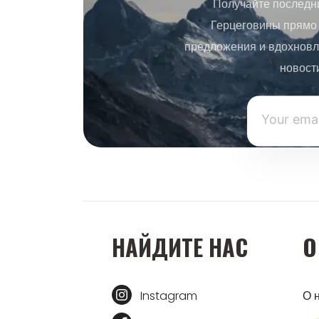
Получайте последн
Герцеговины прямо 
предложения и вдохновл
новост
НАЙДИТЕ НАС
О
Instagram
О 