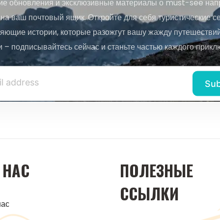
ие обновления и эксклюзивные материалы о must-see нап
на ваш почтовый ящик. Откройте для себя туристические с
яющие истории, которые разожгут вашу жажду путешествий.
и – подписывайтесь сейчас и станьте частью каждого прикл
 НАС
ПОЛЕЗНЫЕ
ССЫЛКИ
нас