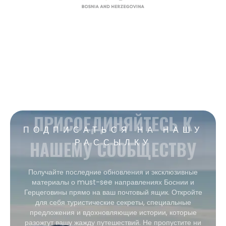
ПРИСОЕДИНЯЙТЕСЬ К
ПОДПИСАТЬСЯ НА НАШУ
НАШЕМУ СООБЩЕСТВУ
РАССЫЛКУ
Получайте последние обновления и эксклюзивные
материалы о must-see направлениях Боснии и
Герцеговины прямо на ваш почтовый ящик. Откройте
для себя туристические секреты, специальные
предложения и вдохновляющие истории, которые
разожгут вашу жажду путешествий. Не пропустите ни