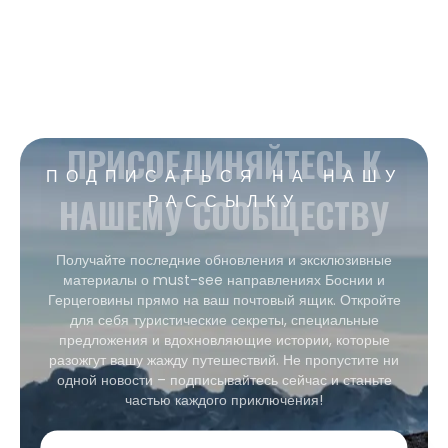
ПРИСОЕДИНЯЙТЕСЬ К
ПОДПИСАТЬСЯ НА НАШУ
НАШЕМУ СООБЩЕСТВУ
РАССЫЛКУ
Получайте последние обновления и эксклюзивные
материалы о must-see направлениях Боснии и
Герцеговины прямо на ваш почтовый ящик. Откройте
для себя туристические секреты, специальные
предложения и вдохновляющие истории, которые
разожгут вашу жажду путешествий. Не пропустите ни
одной новости – подписывайтесь сейчас и станьте
частью каждого приключения!