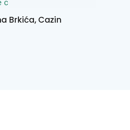
ес
a Brkića, Cazin