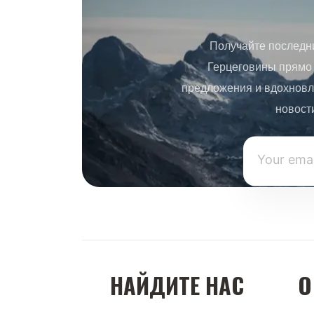
Получайте последн
Герцеговины прямо 
предложения и вдохновл
новост
НАЙДИТЕ НАС
О