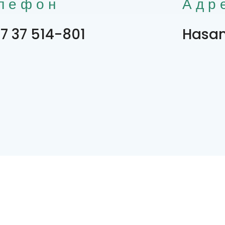
лефон
Адр
7 37 514-801
Hasan