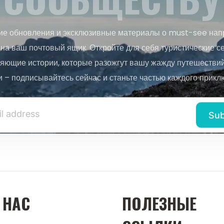
ие обновления и эксклюзивные материалы о must-see нап
на ваш почтовый ящик. Откройте для себя туристические с
яющие истории, которые разожгут вашу жажду путешествий.
и – подписывайтесь сейчас и станьте частью каждого прикл
 НАС
ПОЛЕЗНЫЕ