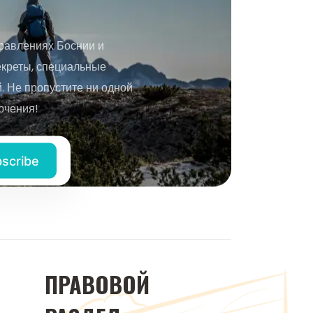
равлениях Боснии и
екреты, специальные
 Не пропустите ни одной
ючения!
ПРАВОВОЙ