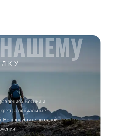
 НАШЕМУ
ЫЛКУ
равлениях Боснии и
екреты, специальные
 Не пропустите ни одной
ючения!