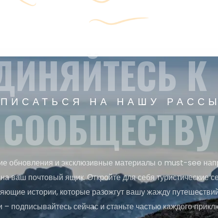
ДИНЯЙТЕСЬ К
ПИСАТЬСЯ НА НАШУ РАСС
СООБЩЕСТВУ
ие обновления и эксклюзивные материалы о must-see нап
на ваш почтовый ящик. Откройте для себя туристические с
яющие истории, которые разожгут вашу жажду путешествий.
и – подписывайтесь сейчас и станьте частью каждого прикл