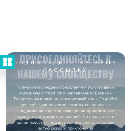
ПРИСОЕДИНЯЙТЕСЬ К
ПОДПИСАТЬСЯ НА НАШУ
НАШЕМУ СООБЩЕСТВУ
РАССЫЛКУ
Получайте последние обновления и эксклюзивные
материалы о must-see направлениях Боснии и
Герцеговины прямо на ваш почтовый ящик. Откройте
для себя туристические секреты, специальные
предложения и вдохновляющие истории, которые
разожгут вашу жажду путешествий. Не пропустите ни
одной новости – подписывайтесь сейчас и станьте
частью каждого приключения!