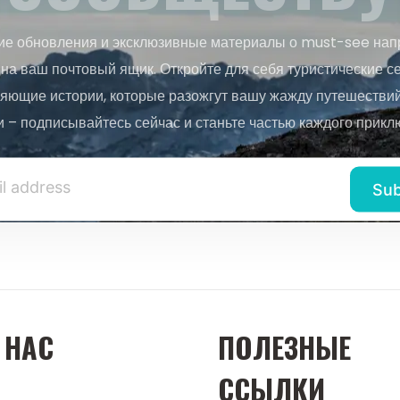
ие обновления и эксклюзивные материалы о must-see нап
на ваш почтовый ящик. Откройте для себя туристические с
яющие истории, которые разожгут вашу жажду путешествий.
и – подписывайтесь сейчас и станьте частью каждого прикл
 НАС
ПОЛЕЗНЫЕ
ССЫЛКИ