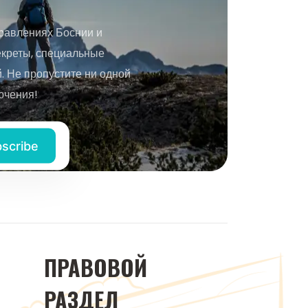
равлениях Боснии и
екреты, специальные
 Не пропустите ни одной
ючения!
ПРАВОВОЙ
РАЗДЕЛ