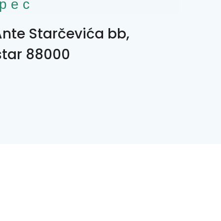
рес
Ante Starčevića bb,
tar 88000