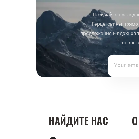
Получайте последн
Герцеговины прямо 
предложения и вдохновл
новост
НАЙДИТЕ НАС
О