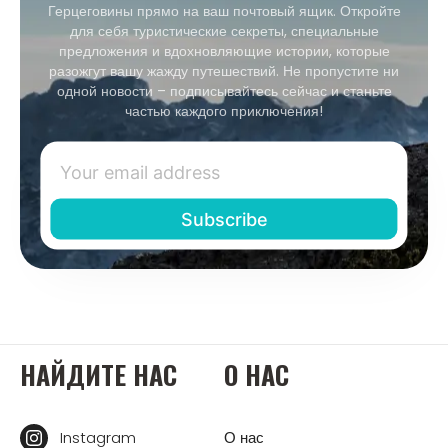
Герцеговины прямо на ваш почтовый ящик. Откройте
для себя туристические секреты, специальные
предложения и вдохновляющие истории, которые
разожгут вашу жажду путешествий. Не пропустите ни
одной новости – подписывайтесь сейчас и станьте
частью каждого приключения!
НАЙДИТЕ НАС
О НАС
Instagram
О нас