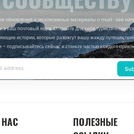
ие обновления и эксклюзивные материалы о must-see нап
на ваш почтовый ящик. Откройте для себя туристические с
яющие истории, которые разожгут вашу жажду путешествий.
и – подписывайтесь сейчас и станьте частью каждого прикл
 НАС
ПОЛЕЗНЫЕ