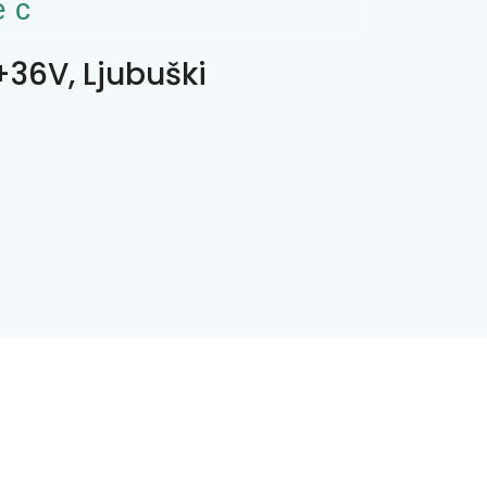
ес
36V, Ljubuški