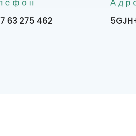
лефон
Адр
7 63 275 462
5GJH+