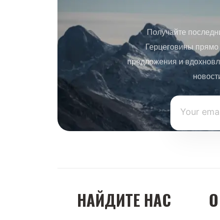
Получайте последн
Герцеговины прямо 
предложения и вдохновл
новост
НАЙДИТЕ НАС
О