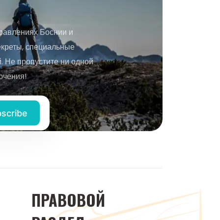
равлениях Боснии и
екреты, специальные
 Не пропустите ни одной
ючения!
ПРАВОВОЙ