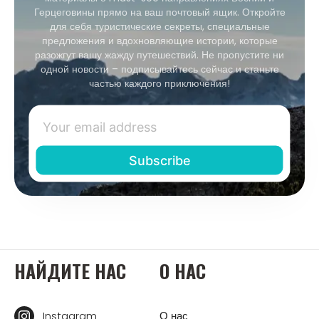
Герцеговины прямо на ваш почтовый ящик. Откройте
для себя туристические секреты, специальные
предложения и вдохновляющие истории, которые
разожгут вашу жажду путешествий. Не пропустите ни
одной новости – подписывайтесь сейчас и станьте
частью каждого приключения!
НАЙДИТЕ НАС
О НАС
Instagram
О нас