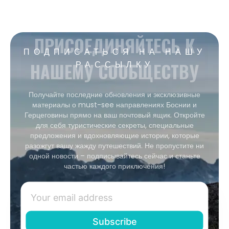
ПРИСОЕДИНЯЙТЕСЬ К
ПОДПИСАТЬСЯ НА НАШУ
НАШЕМУ СООБЩЕСТВУ
РАССЫЛКУ
Получайте последние обновления и эксклюзивные
материалы о must-see направлениях Боснии и
Герцеговины прямо на ваш почтовый ящик. Откройте
для себя туристические секреты, специальные
предложения и вдохновляющие истории, которые
разожгут вашу жажду путешествий. Не пропустите ни
одной новости – подписывайтесь сейчас и станьте
частью каждого приключения!