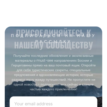
ПРИСОЕДИНЯЙТЕСЬ К
ПОДПИСАТЬСЯ НА НАШУ
НАШЕМУ СООБЩЕСТВУ
РАССЫЛКУ
Получайте последние обновления и эксклюзивные
материалы о must-see направлениях Боснии и
Герцеговины прямо на ваш почтовый ящик. Откройте
для себя туристические секреты, специальные
предложения и вдохновляющие истории, которые
разожгут вашу жажду путешествий. Не пропустите ни
одной новости – подписывайтесь сейчас и станьте
частью каждого приключения!