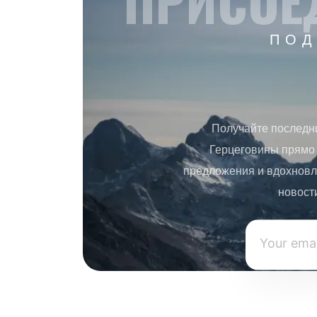
ПРИСОЕ
ПОД
Получайте последн
Герцеговины прямо 
предложения и вдохновл
новост