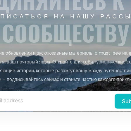
ДИНЯЙТЕСЬ К
ПИСАТЬСЯ НА НАШУ РАСС
СООБЩЕСТВУ
ие обновления и эксклюзивные материалы о must-see нап
на ваш почтовый ящик. Откройте для себя туристические с
яющие истории, которые разожгут вашу жажду путешествий.
и – подписывайтесь сейчас и станьте частью каждого прикл