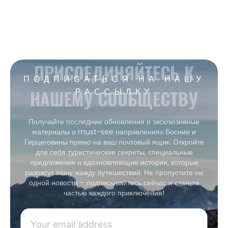
ПРИСОЕДИНЯЙТЕСЬ К
ПОДПИСАТЬСЯ НА НАШУ
НАШЕМУ СООБЩЕСТВУ
РАССЫЛКУ
Получайте последние обновления и эксклюзивные
материалы о must-see направлениях Боснии и
Герцеговины прямо на ваш почтовый ящик. Откройте
для себя туристические секреты, специальные
предложения и вдохновляющие истории, которые
разожгут вашу жажду путешествий. Не пропустите ни
одной новости – подписывайтесь сейчас и станьте
частью каждого приключения!