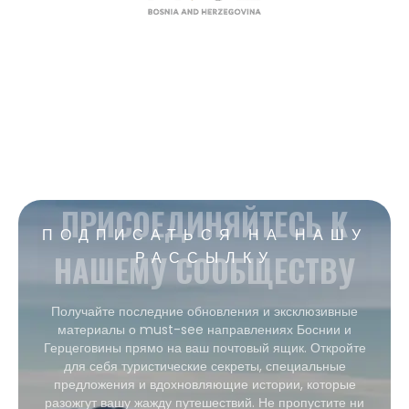
ПРИСОЕДИНЯЙТЕСЬ К
ПОДПИСАТЬСЯ НА НАШУ
НАШЕМУ СООБЩЕСТВУ
РАССЫЛКУ
Получайте последние обновления и эксклюзивные
материалы о must-see направлениях Боснии и
Герцеговины прямо на ваш почтовый ящик. Откройте
для себя туристические секреты, специальные
предложения и вдохновляющие истории, которые
разожгут вашу жажду путешествий. Не пропустите ни