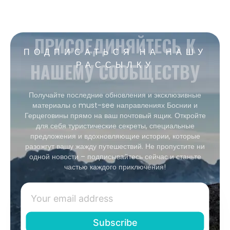
ПРИСОЕДИНЯЙТЕСЬ К
ПОДПИСАТЬСЯ НА НАШУ
НАШЕМУ СООБЩЕСТВУ
РАССЫЛКУ
Получайте последние обновления и эксклюзивные
материалы о must-see направлениях Боснии и
Герцеговины прямо на ваш почтовый ящик. Откройте
для себя туристические секреты, специальные
предложения и вдохновляющие истории, которые
разожгут вашу жажду путешествий. Не пропустите ни
одной новости – подписывайтесь сейчас и станьте
частью каждого приключения!