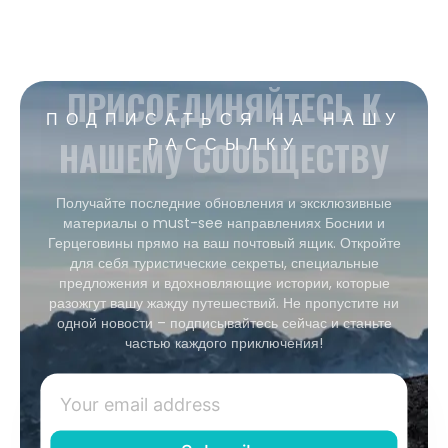
ПРИСОЕДИНЯЙТЕСЬ К
ПОДПИСАТЬСЯ НА НАШУ
НАШЕМУ СООБЩЕСТВУ
РАССЫЛКУ
Получайте последние обновления и эксклюзивные
материалы о must-see направлениях Боснии и
Герцеговины прямо на ваш почтовый ящик. Откройте
для себя туристические секреты, специальные
предложения и вдохновляющие истории, которые
разожгут вашу жажду путешествий. Не пропустите ни
одной новости – подписывайтесь сейчас и станьте
частью каждого приключения!