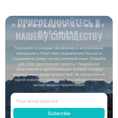
ПРИСОЕДИНЯЙТЕСЬ К
ПОДПИСАТЬСЯ НА НАШУ
НАШЕМУ СООБЩЕСТВУ
РАССЫЛКУ
Получайте последние обновления и эксклюзивные
материалы о must-see направлениях Боснии и
Герцеговины прямо на ваш почтовый ящик. Откройте
для себя туристические секреты, специальные
предложения и вдохновляющие истории, которые
разожгут вашу жажду путешествий. Не пропустите ни
одной новости – подписывайтесь сейчас и станьте
частью каждого приключения!