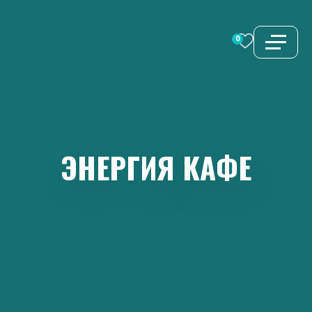
Перейти
к
0
содержимому
ЭНЕРГИЯ
КАФЕ