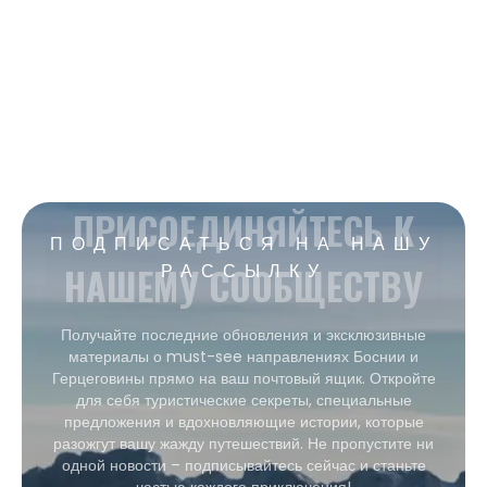
ПРИСОЕДИНЯЙТЕСЬ К
ПОДПИСАТЬСЯ НА НАШУ
НАШЕМУ СООБЩЕСТВУ
РАССЫЛКУ
Получайте последние обновления и эксклюзивные
материалы о must-see направлениях Боснии и
Герцеговины прямо на ваш почтовый ящик. Откройте
для себя туристические секреты, специальные
предложения и вдохновляющие истории, которые
разожгут вашу жажду путешествий. Не пропустите ни
одной новости – подписывайтесь сейчас и станьте
частью каждого приключения!