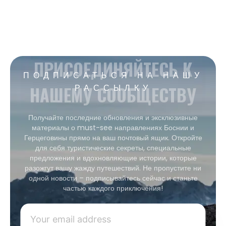
ПРИСОЕДИНЯЙТЕСЬ К
ПОДПИСАТЬСЯ НА НАШУ
НАШЕМУ СООБЩЕСТВУ
РАССЫЛКУ
Получайте последние обновления и эксклюзивные
материалы о must-see направлениях Боснии и
Герцеговины прямо на ваш почтовый ящик. Откройте
для себя туристические секреты, специальные
предложения и вдохновляющие истории, которые
разожгут вашу жажду путешествий. Не пропустите ни
одной новости – подписывайтесь сейчас и станьте
частью каждого приключения!