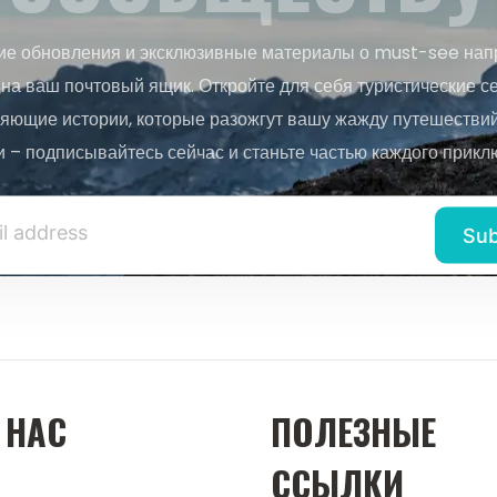
ие обновления и эксклюзивные материалы о must-see нап
на ваш почтовый ящик. Откройте для себя туристические с
яющие истории, которые разожгут вашу жажду путешествий.
и – подписывайтесь сейчас и станьте частью каждого прикл
 НАС
ПОЛЕЗНЫЕ
ССЫЛКИ