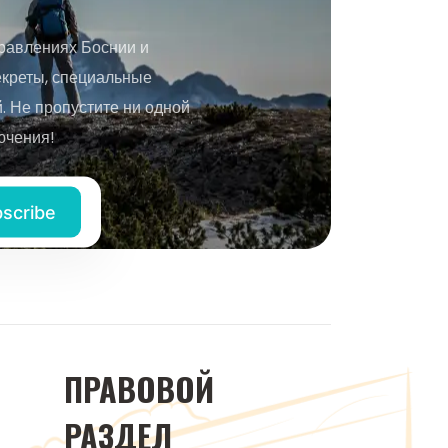
равлениях Боснии и
екреты, специальные
 Не пропустите ни одной
ючения!
ПРАВОВОЙ
РАЗДЕЛ