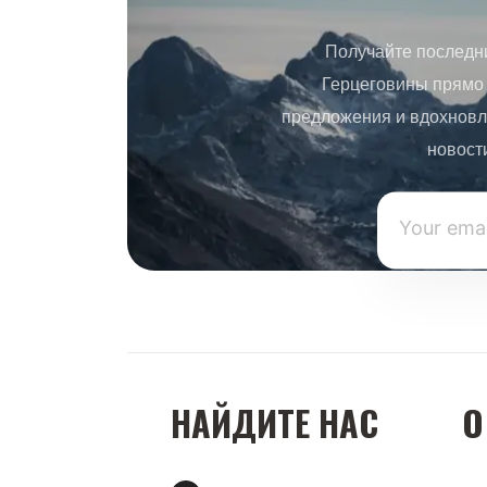
Получайте последн
Герцеговины прямо 
предложения и вдохновл
новост
НАЙДИТЕ НАС
О