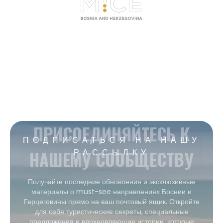
ПРИСОЕДИНЯЙТЕСЬ К
ПОДПИСАТЬСЯ НА НАШУ
НАШЕМУ СООБЩЕСТВУ
РАССЫЛКУ
Получайте последние обновления и эксклюзивные
материалы о must-see направлениях Боснии и
Герцеговины прямо на ваш почтовый ящик. Откройте
для себя туристические секреты, специальные
предложения и вдохновляющие истории, которые