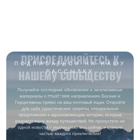
ПРИСОЕДИНЯЙТЕСЬ К
ПОДПИСАТЬСЯ НА НАШУ
НАШЕМУ СООБЩЕСТВУ
РАССЫЛКУ
Получайте последние обновления и эксклюзивные
материалы о must-see направлениях Боснии и
Герцеговины прямо на ваш почтовый ящик. Откройте
для себя туристические секреты, специальные
предложения и вдохновляющие истории, которые
разожгут вашу жажду путешествий. Не пропустите ни
одной новости – подписывайтесь сейчас и станьте
частью каждого приключения!