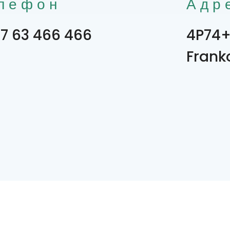
лефон
Адр
7 63 466 466
4P74+
Frank