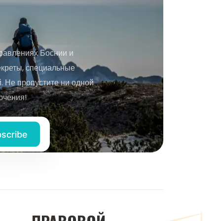
равлениях Боснии и
екреты, специальные
 Не пропустите ни одной
ючения!