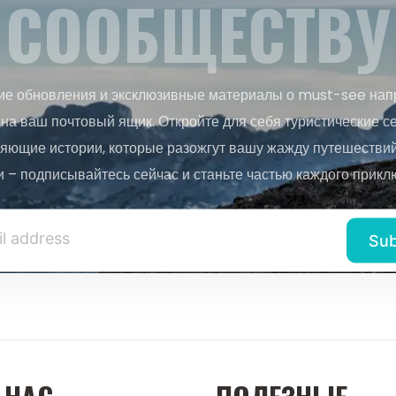
СООБЩЕСТВУ
ие обновления и эксклюзивные материалы о must-see нап
на ваш почтовый ящик. Откройте для себя туристические с
яющие истории, которые разожгут вашу жажду путешествий.
и – подписывайтесь сейчас и станьте частью каждого прикл