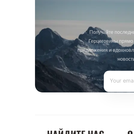
Получайте последн
Герцеговины прямо 
предложения и вдохновл
новост