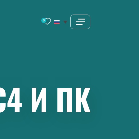
0
С4
И
ПК