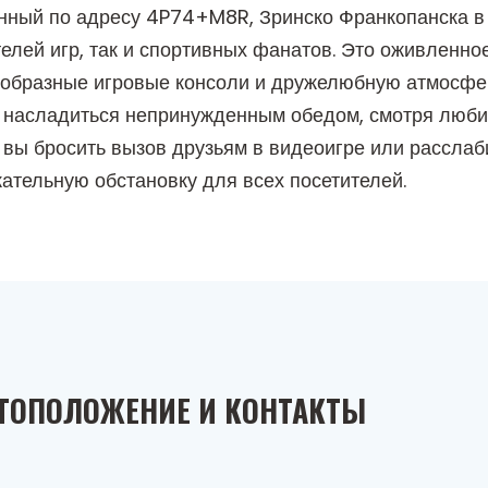
ный по адресу 4P74+M8R, Зринско Франкопанска в 
елей игр, так и спортивных фанатов. Это оживленно
нообразные игровые консоли и дружелюбную атмосфе
ут насладиться непринужденным обедом, смотря люб
ли вы бросить вызов друзьям в видеоигре или рассла
ательную обстановку для всех посетителей.
ТОПОЛОЖЕНИЕ И КОНТАКТЫ