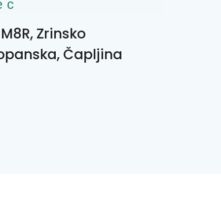
ес
M8R, Zrinsko
opanska, Čapljina