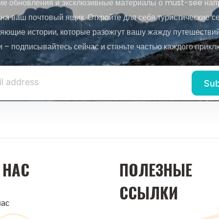
ие обновления и эксклюзивные материалы о must-see нап
на ваш почтовый ящик. Откройте для себя туристические с
яющие истории, которые разожгут вашу жажду путешествий.
и – подписывайтесь сейчас и станьте частью каждого прикл
 НАС
ПОЛЕЗНЫЕ
ССЫЛКИ
нас