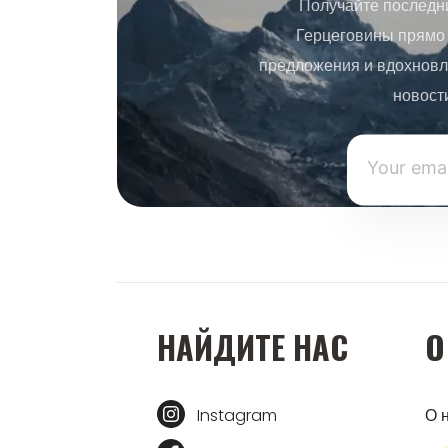
Получайте последн
Герцеговины прямо 
предложения и вдохновл
новост
НАЙДИТЕ НАС
О
Instagram
О 