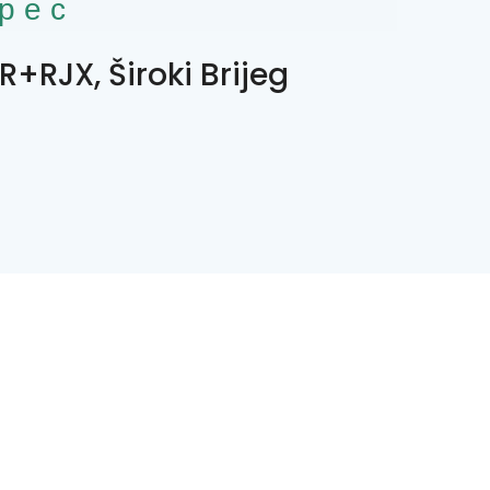
рес
R+RJX, Široki Brijeg