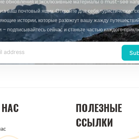
ие обновления и эксклюзивные материалы о must-see нап
на ваш почтовый ящик. Откройте для себя туристические с
яющие истории, которые разожгут вашу жажду путешествий.
и – подписывайтесь сейчас и станьте частью каждого прикл
 НАС
ПОЛЕЗНЫЕ
ССЫЛКИ
нас