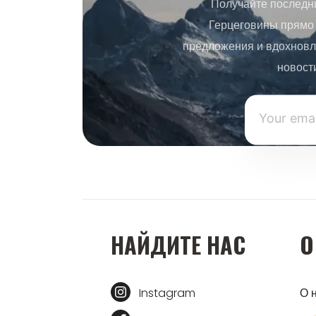
Получайте последн
Герцеговины прямо 
предложения и вдохновл
новост
НАЙДИТЕ НАС
О
Instagram
О 