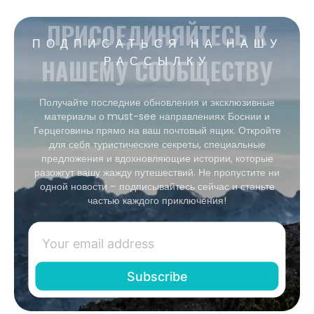
ПРИСОЕДИНЯЙТЕСЬ К
ПОДПИСАТЬСЯ НА НАШУ
НАШЕМУ СООБЩЕСТВУ
РАССЫЛКУ
Получайте последние обновления и эксклюзивные
материалы о must-see направлениях Боснии и
Герцеговины прямо на ваш почтовый ящик. Откройте
для себя туристические секреты, специальные
предложения и вдохновляющие истории, которые
разожгут вашу жажду путешествий. Не пропустите ни
одной новости – подписывайтесь сейчас и станьте
частью каждого приключения!