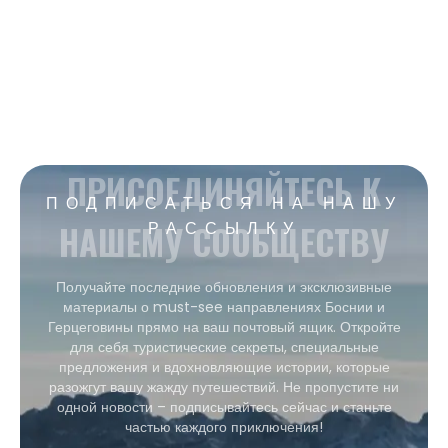
ПРИСОЕДИНЯЙТЕСЬ К
ПОДПИСАТЬСЯ НА НАШУ
НАШЕМУ СООБЩЕСТВУ
РАССЫЛКУ
Получайте последние обновления и эксклюзивные
материалы о must-see направлениях Боснии и
Герцеговины прямо на ваш почтовый ящик. Откройте
для себя туристические секреты, специальные
предложения и вдохновляющие истории, которые
разожгут вашу жажду путешествий. Не пропустите ни
одной новости – подписывайтесь сейчас и станьте
частью каждого приключения!