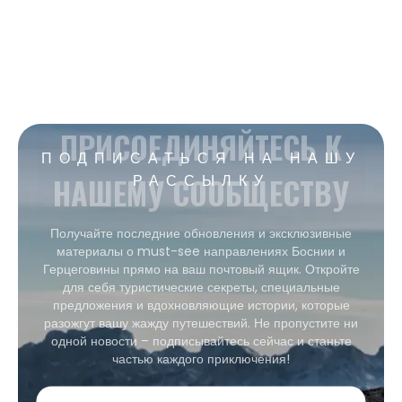
ПРИСОЕДИНЯЙТЕСЬ К
ПОДПИСАТЬСЯ НА НАШУ
НАШЕМУ СООБЩЕСТВУ
РАССЫЛКУ
Получайте последние обновления и эксклюзивные
материалы о must-see направлениях Боснии и
Герцеговины прямо на ваш почтовый ящик. Откройте
для себя туристические секреты, специальные
предложения и вдохновляющие истории, которые
разожгут вашу жажду путешествий. Не пропустите ни
одной новости – подписывайтесь сейчас и станьте
частью каждого приключения!