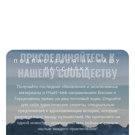
ПРИСОЕДИНЯЙТЕСЬ К
ПОДПИСАТЬСЯ НА НАШУ
НАШЕМУ СООБЩЕСТВУ
РАССЫЛКУ
Получайте последние обновления и эксклюзивные
материалы о must-see направлениях Боснии и
Герцеговины прямо на ваш почтовый ящик. Откройте
для себя туристические секреты, специальные
предложения и вдохновляющие истории, которые
разожгут вашу жажду путешествий. Не пропустите ни
одной новости – подписывайтесь сейчас и станьте
частью каждого приключения!