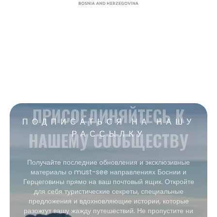
ПРИСОЕДИНЯЙТЕСЬ К
ПОДПИСАТЬСЯ НА НАШУ
НАШЕМУ СООБЩЕСТВУ
РАССЫЛКУ
Получайте последние обновления и эксклюзивные
материалы о must-see направлениях Боснии и
Герцеговины прямо на ваш почтовый ящик. Откройте
для себя туристические секреты, специальные
предложения и вдохновляющие истории, которые
разожгут вашу жажду путешествий. Не пропустите ни