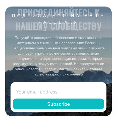
ПРИСОЕДИНЯЙТЕСЬ К
ПОДПИСАТЬСЯ НА НАШУ
НАШЕМУ СООБЩЕСТВУ
РАССЫЛКУ
Получайте последние обновления и эксклюзивные
материалы о must-see направлениях Боснии и
Герцеговины прямо на ваш почтовый ящик. Откройте
для себя туристические секреты, специальные
предложения и вдохновляющие истории, которые
разожгут вашу жажду путешествий. Не пропустите ни
одной новости – подписывайтесь сейчас и станьте
частью каждого приключения!