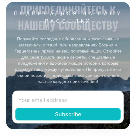
ПРИСОЕДИНЯЙТЕСЬ К
ПОДПИСАТЬСЯ НА НАШУ
НАШЕМУ СООБЩЕСТВУ
РАССЫЛКУ
Получайте последние обновления и эксклюзивные
материалы о must-see направлениях Боснии и
Герцеговины прямо на ваш почтовый ящик. Откройте
для себя туристические секреты, специальные
предложения и вдохновляющие истории, которые
разожгут вашу жажду путешествий. Не пропустите ни
одной новости – подписывайтесь сейчас и станьте
частью каждого приключения!