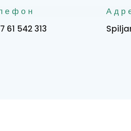
лефон
Адр
7 61 542 313
Spilj