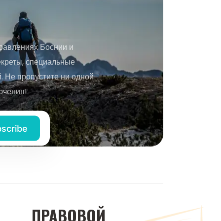
равлениях Боснии и
екреты, специальные
 Не пропустите ни одной
ючения!
ПРАВОВОЙ