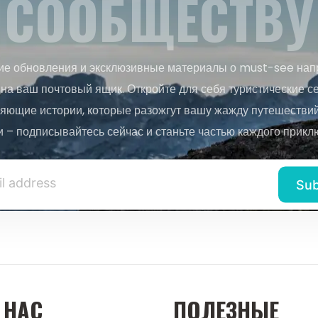
СООБЩЕСТВУ
ие обновления и эксклюзивные материалы о must-see нап
на ваш почтовый ящик. Откройте для себя туристические с
яющие истории, которые разожгут вашу жажду путешествий.
и – подписывайтесь сейчас и станьте частью каждого прикл
 НАС
ПОЛЕЗНЫЕ