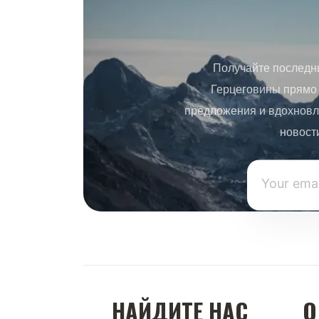
Получайте последн
Герцеговины прямо 
предложения и вдохновл
новост
НАЙДИТЕ НАС
О