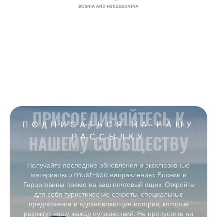
ПРИСОЕДИНЯЙТЕСЬ К
ПОДПИСАТЬСЯ НА НАШУ
НАШЕМУ СООБЩЕСТВУ
РАССЫЛКУ
Получайте последние обновления и эксклюзивные
материалы о must-see направлениях Боснии и
Герцеговины прямо на ваш почтовый ящик. Откройте
для себя туристические секреты, специальные
предложения и вдохновляющие истории, которые
разожгут вашу жажду путешествий. Не пропустите ни