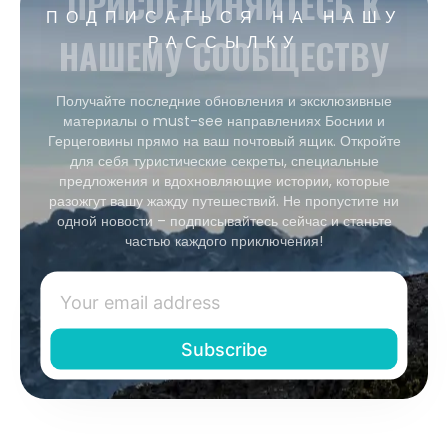
ПРИСОЕДИНЯЙТЕСЬ К
ПОДПИСАТЬСЯ НА НАШУ
НАШЕМУ СООБЩЕСТВУ
РАССЫЛКУ
Получайте последние обновления и эксклюзивные
материалы о must-see направлениях Боснии и
Герцеговины прямо на ваш почтовый ящик. Откройте
для себя туристические секреты, специальные
предложения и вдохновляющие истории, которые
разожгут вашу жажду путешествий. Не пропустите ни
одной новости – подписывайтесь сейчас и станьте
частью каждого приключения!