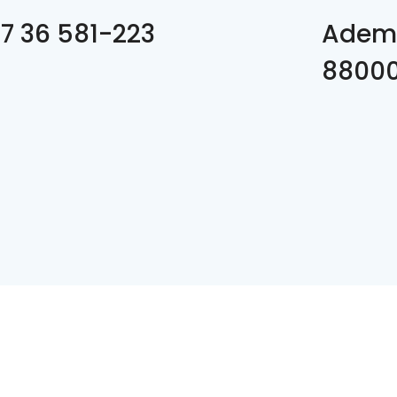
7 36 581-223
Adema
8800