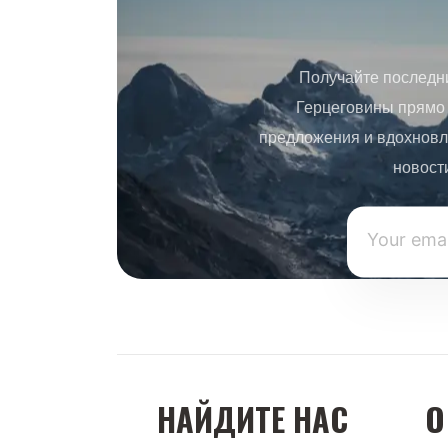
Получайте последн
Герцеговины прямо 
предложения и вдохновл
новост
НАЙДИТЕ НАС
О