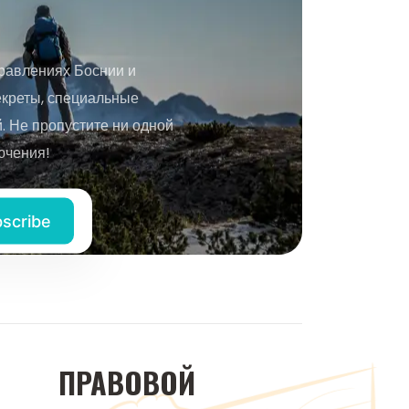
равлениях Боснии и
екреты, специальные
 Не пропустите ни одной
ючения!
ПРАВОВОЙ