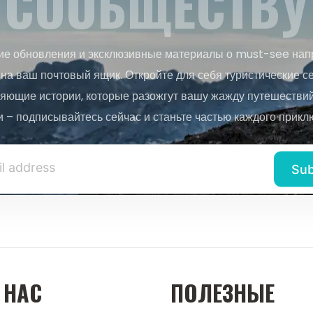
СООБЩЕСТВУ
ие обновления и эксклюзивные материалы о must-see нап
на ваш почтовый ящик. Откройте для себя туристические с
яющие истории, которые разожгут вашу жажду путешествий.
и – подписывайтесь сейчас и станьте частью каждого прикл
 НАС
ПОЛЕЗНЫЕ