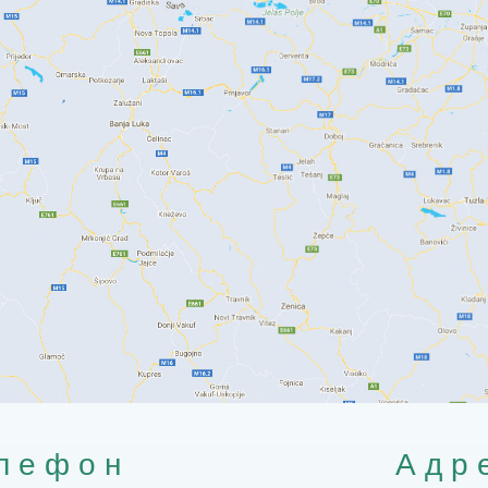
лефон
Адр