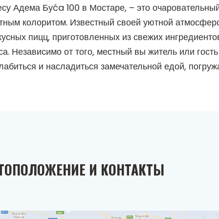
су Адема Буća 100 в Мостаре, – это очаровательны
естным колоритом. Известный своей уютной атмосфе
кусных пицц, приготовленных из свежих ингредиенто
а. Независимо от того, местный вы житель или гость
лабиться и насладиться замечательной едой, погружа
ТОПОЛОЖЕНИЕ И КОНТАКТЫ