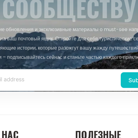
СООБЩЕСТВУ
ие обновления и эксклюзивные материалы о must-see нап
на ваш почтовый ящик. Откройте для себя туристические с
яющие истории, которые разожгут вашу жажду путешествий.
и – подписывайтесь сейчас и станьте частью каждого прикл
 НАС
ПОЛЕЗНЫЕ