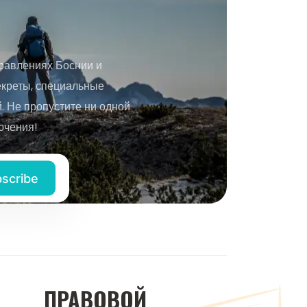
равлениях Боснии и
екреты, специальные
 Не пропустите ни одной
ючения!
ПРАВОВОЙ