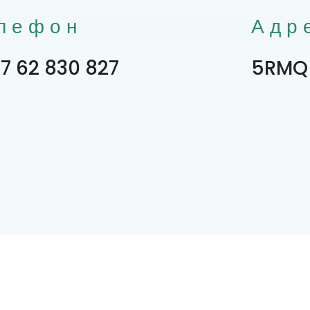
лефон
Адр
7 62 830 827
5RMQ+