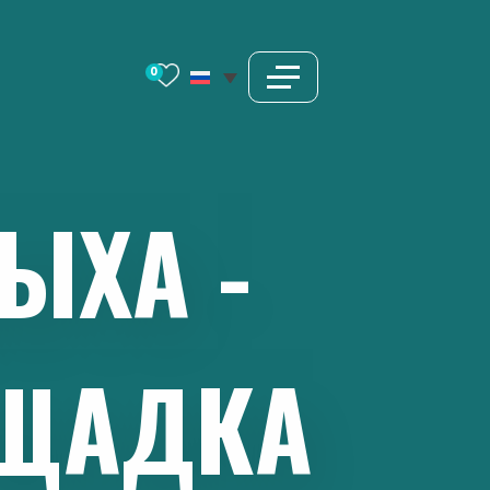
0
ЫХА
-
ЩАДКА