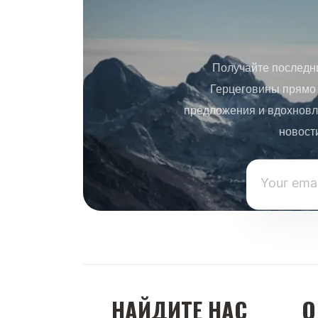
Получайте последн
Герцеговины прямо 
предложения и вдохновл
новост
НАЙДИТЕ НАС
О