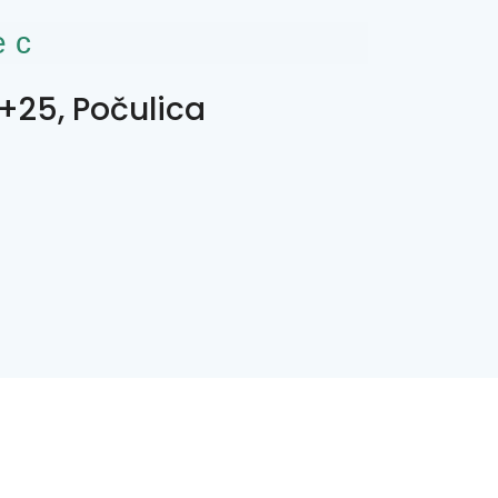
ес
25, Počulica