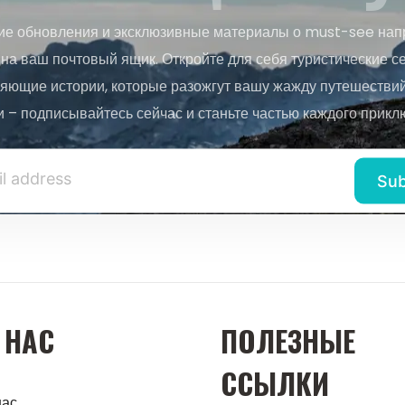
ие обновления и эксклюзивные материалы о must-see нап
на ваш почтовый ящик. Откройте для себя туристические с
яющие истории, которые разожгут вашу жажду путешествий.
и – подписывайтесь сейчас и станьте частью каждого прикл
 НАС
ПОЛЕЗНЫЕ
ССЫЛКИ
нас