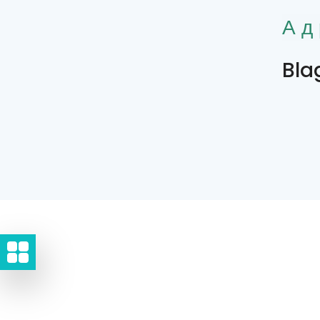
Ад
Bla