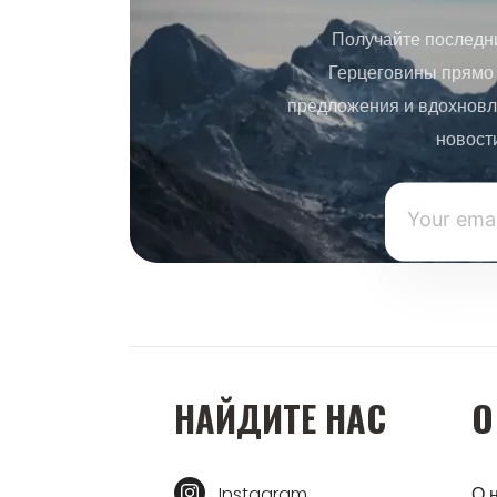
Получайте последн
Герцеговины прямо 
предложения и вдохновл
новост
НАЙДИТЕ НАС
О
Instagram
О 