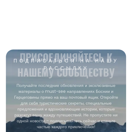
ПРИСОЕДИНЯЙТЕСЬ К
ПОДПИСАТЬСЯ НА НАШУ
НАШЕМУ СООБЩЕСТВУ
РАССЫЛКУ
Получайте последние обновления и эксклюзивные
материалы о must-see направлениях Боснии и
Герцеговины прямо на ваш почтовый ящик. Откройте
для себя туристические секреты, специальные
предложения и вдохновляющие истории, которые
разожгут вашу жажду путешествий. Не пропустите ни
одной новости – подписывайтесь сейчас и станьте
частью каждого приключения!