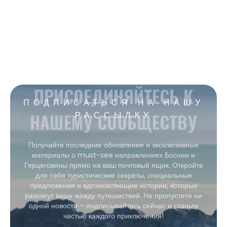
ПРИСОЕДИНЯЙТЕСЬ К
ПОДПИСАТЬСЯ НА НАШУ
НАШЕМУ СООБЩЕСТВУ
РАССЫЛКУ
Получайте последние обновления и эксклюзивные
материалы о must-see направлениях Боснии и
Герцеговины прямо на ваш почтовый ящик. Откройте
для себя туристические секреты, специальные
предложения и вдохновляющие истории, которые
разожгут вашу жажду путешествий. Не пропустите ни
одной новости – подписывайтесь сейчас и станьте
частью каждого приключения!