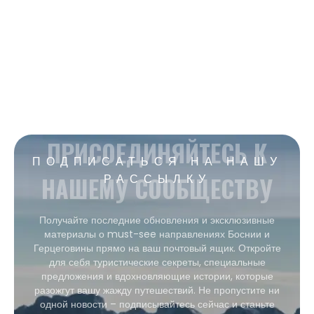
ПРИСОЕДИНЯЙТЕСЬ К
ПОДПИСАТЬСЯ НА НАШУ
НАШЕМУ СООБЩЕСТВУ
РАССЫЛКУ
Получайте последние обновления и эксклюзивные
материалы о must-see направлениях Боснии и
Герцеговины прямо на ваш почтовый ящик. Откройте
для себя туристические секреты, специальные
предложения и вдохновляющие истории, которые
разожгут вашу жажду путешествий. Не пропустите ни
одной новости – подписывайтесь сейчас и станьте