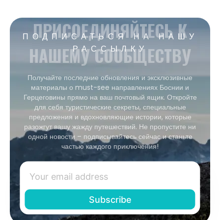
ПРИСОЕДИНЯЙТЕСЬ К
ПОДПИСАТЬСЯ НА НАШУ
НАШЕМУ СООБЩЕСТВУ
РАССЫЛКУ
Получайте последние обновления и эксклюзивные
материалы о must-see направлениях Боснии и
Герцеговины прямо на ваш почтовый ящик. Откройте
для себя туристические секреты, специальные
предложения и вдохновляющие истории, которые
разожгут вашу жажду путешествий. Не пропустите ни
одной новости – подписывайтесь сейчас и станьте
частью каждого приключения!